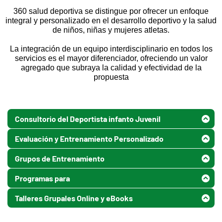
360 salud deportiva se distingue por ofrecer un enfoque
integral y personalizado en el desarrollo deportivo y la salud
de niños, niñas y mujeres atletas.
La integración de un equipo interdisciplinario en todos los
servicios es el mayor diferenciador, ofreciendo un valor
agregado que subraya la calidad y efectividad de la
propuesta
Consultorio del Deportista infanto Juvenil
Evaluación y Entrenamiento Personalizado
A cargo de Medica Pediatra Deportologa .Te
ofrecemos una consulta individualizada por
Grupos de Entrenamiento
Dirigido a niños y adolescentes mayores de 12
Medica Pediatra con experiencia en deportista
años, este servicio no solo se enfoca en el
Programas para
amateurs y Profesionales . Prescripción del
Sesiones diseñadas para pequeños grupos,
desarrollo de habilidades deportivas
enfocadas en fortalecer capacidades básicas
ejercicio en niños sin y con patologia .
específicas, sino que también integra la
Talleres Grupales Online y eBooks
Especialmente desarrollados para niñas y
como la coordinación, el equilibrio y la agilidad.
perspectiva del equipo interdisciplinario,
Evaluaciones , consulta diagnostica y
adolescentes , estos grupos consideran las
Este servicio se beneficia de la supervisión y
asegurando un enfoque completo que
terapeutica .
A través de estos recursos digitales, se busca
necesidades y retos específicos del género en el