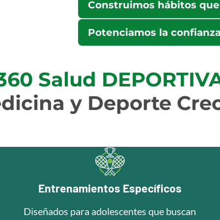
Más de 100 niños y adolescentes 
Construimos hábitos que 
Método canadiense de Desarrollo 
Potenciamos la confianza
reconocido mundialmente.
Asistente de cátedra G2 de la Un
Deporte - Universidad de la Repúbl
360 Salud DEPORTIV
icina y Deporte Cre
Entrenamientos Específicos
Diseñados para adolescentes que buscan