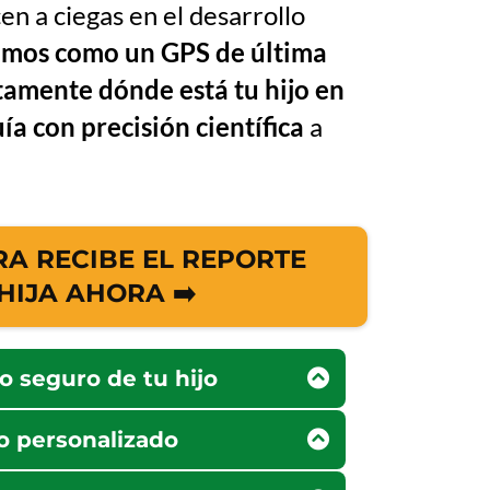
n a ciegas en el desarrollo
omos como un GPS de última
amente dónde está tu hijo en
ía con precisión científica
a
 RECIBE EL REPORTE
HIJA AHORA ➡️
o seguro de tu hijo
ulino
, pediatra intensivista y
o personalizado
a Selección Uruguaya de Fútbol.