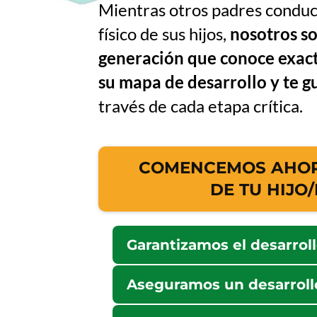
Mientras otros padres conduce
físico de sus hijos,
nosotros s
generación que conoce exact
su mapa de desarrollo y te gu
través de cada etapa crítica.
COMENCEMOS AHORA
DE TU HIJO/
Garantizamos el desarroll
Dirigido por
Dra. Flavia Mans
Aseguramos un desarroll
miembro del staff médico de l