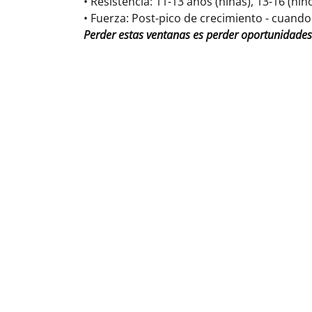
• Resistencia: 11-13 años (niñas), 13-16 (ni
• Fuerza: Post-pico de crecimiento - cuand
Perder estas ventanas es perder oportunidades