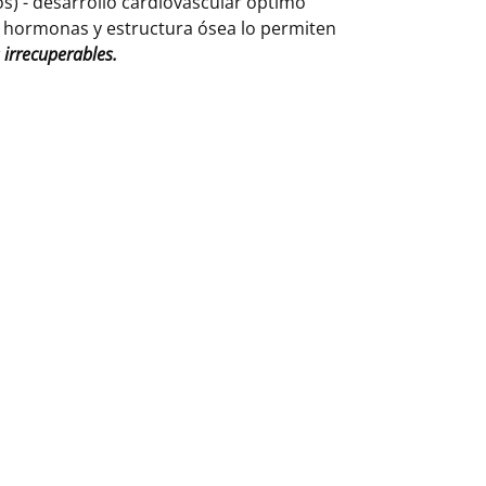
ños) - desarrollo cardiovascular óptimo
o hormonas y estructura ósea lo permiten
 irrecuperables.