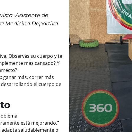
vista. Asistente de
ra Medicina Deportiva
iva. Observás su cuerpo y te
simplemente más cansado? Y
orrecto?
s: ganar más, correr más
 desarrollando el cuerpo de
ito
roblema:
claramente está mejorando."
se adapta saludablemente o