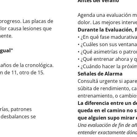
Antes del Verano
Agenda una evaluación mé
 progreso. Las placas de
dolor. Las mejores interv
olor causa lesiones que
Durante la Evaluación, 
mente.
• ¿En qué fase madurativ
• ¿Cuáles son sus ventana
igual"
• ¿Qué asimetrías o patr
• ¿Qué entrenar ahora y 
 años de la cronológica.
• ¿Cuándo hacer la próxi
 de 11, otro de 15.
Señales de Alarma
Consultá urgente si apare
súbita de rendimiento, ca
entrenamiento, o cambios
La diferencia entre un d
rías, patrones
queda en el camino no s
y desbalances se
que alguien supo mirar 
Una evaluación de fin de a
entender exactamente dónde 