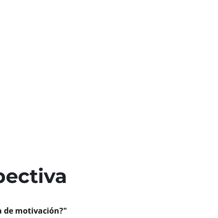
pectiva
a de motivación?"